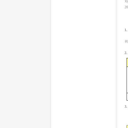
자
2
1
두
위
2
3.