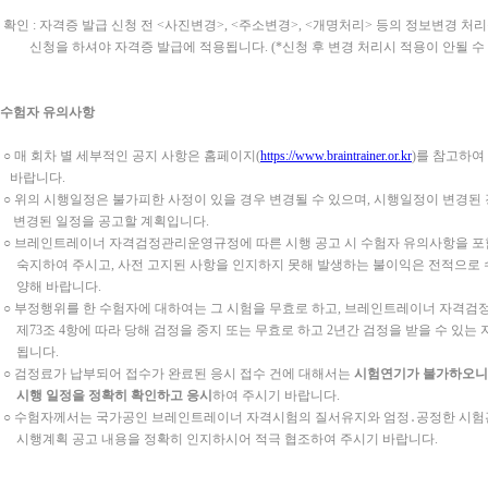
 확인 : 자격증 발급 신청 전 <사진변경>, <주소변경>, <개명처리> 등의 정보변경 처리
청을 하셔야 자격증 발급에 적용됩니다. (*신청 후 변경 처리시 적용이 안될 수
수험자 유의사항
 매 회차 별 세부적인 공지 사항은 홈페이지(
https://www.braintrainer.or.kr
)를 참고하여
바랍니다.
 위의 시행일정은 불가피한 사정이 있을 경우 변경될 수 있으며, 시행일정이 변경된
경된 일정을 공고할 계획입니다.
 브레인트레이너 자격검정관리운영규정에 따른 시행 공고 시 수험자 유의사항을 
지하여 주시고, 사전 고지된 사항을 인지하지 못해 발생하는 불이익은 전적으로 
양해 바랍니다.
 부정행위를 한 수험자에 대하여는 그 시험을 무효로 하고, 브레인트레이너 자격
73조 4항에 따라 당해 검정을 중지 또는 무효로 하고 2년간 검정을 받을 수 있는 
됩니다.
 검정료가 납부되어 접수가 완료된 응시 접수 건에 대해서는
시험연기가 불가하오니
시행 일정을 정확히 확인하고 응시
하여 주시기 바랍니다.
 수험자께서는 국가공인 브레인트레이너 자격시험의 질서유지와 엄정․공정한 시험
행계획 공고 내용을 정확히 인지하시어 적극 협조하여 주시기 바랍니다.