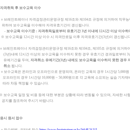
자격취득 후 보수교육 이수
 브레인트레이너 자격검정관리운영규정 제16조와 제104조 규정에 의거하여 직무능
하여 보수교육을 이수해야 자격유효기간이 갱신됩니다.
-
보수교육 이수기준
:
자격취득일로부터 유효기간
3
년 이내에
12
시간 이상 이수하여
 보수교육을 12시간 이상 이수 시 자격만료일 이후 자격유효기간(3년)이 갱신됩니다
 브레인트레이너 자격검정관리운영규정 제16조와 제104조, 제105조 규정에 의거하
3년)내에 12시간 이상의 보수교육을 이수하지 못한 경우 유효기간 경과일로부터 3
유예기간을 두며,
자격취소 유예기간(3년) 내에도 보수교육을 이수하지 못한 경우 
취소
됩니다.
 보수교육은 온라인과 오프라인으로 운영되며, 온라인 교육의 경우 1시간당 5,000원 ~1
프라인의 경우 1시간당 10,000원 ~ 50,000원으로 각 교육에 소요되는 실습 기자
라 차등 책정될 수 있습니다.
 보수교육 일정 및 비용 등에 대한 부분은 상황에 따라 변동될 수 있으며, 자세한 사
지를 참조하여 주시기 바랍니다.
응시 원서 접수
 접수방법 : 인터넷 접수
https://www.braintrainer.or.kr
[바로가기]