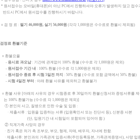
 원서접수는 모바일(휴대폰)이 아닌 PC에서 진행하셔야 오류가 발생하지 않고 접수
드시 PC에서 원서접수를 진행하시기 바랍니다.
 검 정 료 :
필기 46,000원, 실기 56,000원
(각각 1,000원은 수수료로 환불시 제외됨)
검정료 환불기준
○ 환불요율
-
응시료 과오납
: 기간에 관계없이 100% 환불 (수수료 각 1,000원은 제외)
-
원서접수 기간 내
: 100% 환불 (수수료 각 1,000원은 제외)
-
원서접수 종료 후 시험
5
일전 까지
: 50% 환불 (수수료 포함 금액에서 50% 환불)
-
시험
4
일전 부터
: 아래 환불 사유를 제외하고 환불불가
 환불 사유 [아래의 사유의 경우 시험종료 후 30일까지 환불신청서와 증빙서류를 
 100% 환불가능 (수수료 각 1,000원은 제외)]
 본인의 사고, 질병으로 인한 수술 및 입원 :
 제출서류 : 입원을 입증하는 서류 (입원확인서 또는 진단서 등), 신분증 사본
(단, 입원기간 내 시험일이 포함되어 있어야 함.)
 직계가족 사망의 경우
 친가 혹은 처가 측 조부모, 부모, 형제, 자매, 배우자, 자녀에 한함.
 제출서류: 본인과의 가족관계 입증서류(주민등록등본, 가족관계증명서), 사망 입증