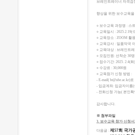
브레인트레이너 자격검
향상을 위한 보수교육을 
○ 보수교육 과정명 : 스
○ 교육일시 : 2025.2.19(수
○ 교육장소 : ZOOM 
○ 교육강사 : 일품약국
○ 교육대상 : 브레인트
○ 모집인원: 선착순 30명
○ 접수기간: 2025. 2.4(화)
○ 수강료 : 30,000원
○ 교육참가 신청 방법 :
- E-mail( bt@ube.a
- 입금계좌: 입금자이름(생
- 전화신청 가능( 본인확
감사합니다.
※ 첨부파일
3. 보수교육 참가 신청서2
제57회 국가
다음글 :