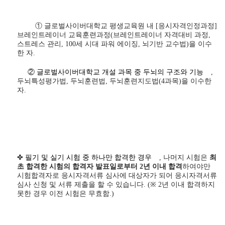
① 글로벌사이버대학교 평생교육원 내
[응시자격인정과정]
브레인트레이너 교육훈련과정(브레인트레이너 자격대비 과정,
스트레스 관리, 100세 시대 파워 에이징, 뇌기반 교수법)을 이수
한 자.
② 글로벌사이버대학교 개설 과목 중 두뇌의 구조와 기능
,
두뇌특성평가법, 두뇌훈련법, 두뇌훈련지도법(4과목)을 이수한
자.
✤
필기 및 실기 시험 중 하나만 합격한 경우
,
나머지 시험은
최
초 합격한 시험의 합격자 발표일로부터
2
년 이내 합격
하여야만
시험합격자로 응시자격서류 심사에 대상자가 되어 응시자격서류
심사 신청 및 서류 제출을 할 수 있습니다
. (
※
2
년 이내 합격하지
못한 경우 이전 시험은 무효함
.)