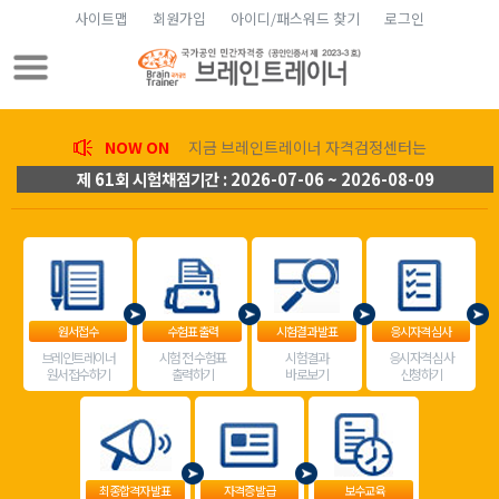
사이트맵
회원가입
아이디/패스워드 찾기
로그인
NOW ON
지금 브레인트레이너 자격검정센터는
제 61회 시험채점기간 : 2026-07-06 ~ 2026-08-09
원서접수
수험표 출력
시험결과 발표
응시자격 심사
브레인트레이너
시험 전 수험표
시험결과
응시자격 심사
원서접수하기
출력하기
바로보기
신청하기
최종합격자 발표
자격증 발급
보수교육