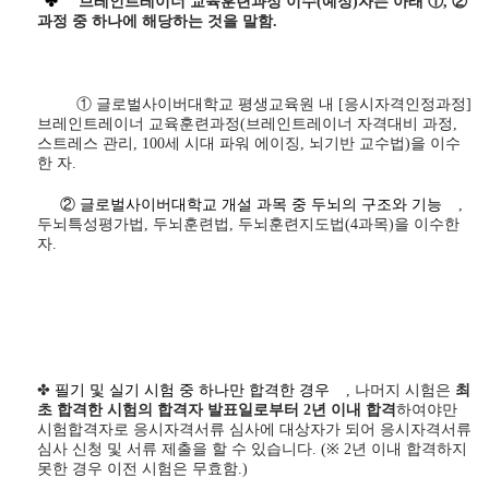
✤
브레인트레이너 교육훈련과정 이수(예정)자는 아래 ①, ②
과정 중 하나에 해당하는 것을 말함.
① 글로벌사이버대학교 평생교육원 내
[응시자격인정과정]
브레인트레이너 교육훈련과정(브레인트레이너 자격대비 과정,
스트레스 관리, 100세 시대 파워 에이징, 뇌기반 교수법)을 이수
한 자.
② 글로벌사이버대학교 개설 과목 중 두뇌의 구조와 기능
,
두뇌특성평가법, 두뇌훈련법, 두뇌훈련지도법(4과목)을 이수한
자.
✤
필기 및 실기 시험 중 하나만 합격한 경우
,
나머지 시험은
최
초 합격한 시험의 합격자 발표일로부터
2
년 이내 합격
하여야만
시험합격자로 응시자격서류 심사에 대상자가 되어 응시자격서류
심사 신청 및 서류 제출을 할 수 있습니다
. (
※
2
년 이내 합격하지
못한 경우 이전 시험은 무효함
.)