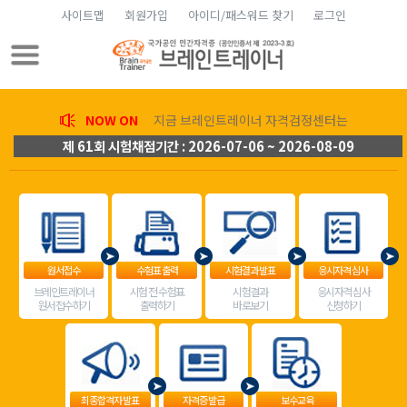
사이트맵
회원가입
아이디/패스워드 찾기
로그인
NOW ON
지금 브레인트레이너 자격검정센터는
제 61회 시험채점기간 : 2026-07-06 ~ 2026-08-09
원서접수
수험표 출력
시험결과 발표
응시자격 심사
브레인트레이너
시험 전 수험표
시험결과
응시자격 심사
원서접수하기
출력하기
바로보기
신청하기
최종합격자 발표
자격증 발급
보수교육