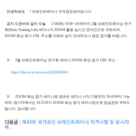
안녕하세요
?
브레인트레이너 자격검정센터입니다
.
공지 드린바와 같이 오늘
2/18(
목
) 19:00~20:00
까지
2
월 브레인트레이닝 연구
회
(Brain Training Lab)
세미나가
ZOOM
활용 실시간 온라인으로 개최되며
,
ZOOM
화상 참가
URL
주소를 아래와 같이 안내하오니 많은 참가를 바랍니다
.
※
2
월 브레인트레이닝 연구회 세미나
ZOOM
화상 참가
URL
주소
:
https://ube-ac-kr.zoom.us/j/2630843041
※
ZOOM
화상 참가 세미나방 접속은 세미나 시작
15
분전인
18:45
부터 가능
하며
,
참가자께서는
18:55
까지
ZOOM
화상 참가 세미나방으로 입실완료 부탁드
립니다
.
감사합니다
.
다음글 :
제45회 국가공인 브레인트레이너 자격시험 및 응시자
유..