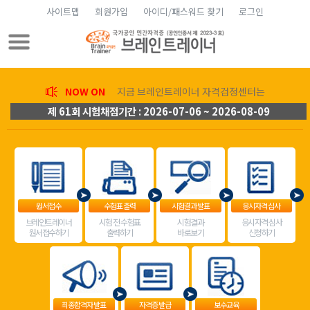
사이트맵
회원가입
아이디/패스워드 찾기
로그인
NOW ON
지금 브레인트레이너 자격검정센터는
제 61회 시험채점기간 : 2026-07-06 ~ 2026-08-09
원서접수
수험표 출력
시험결과 발표
응시자격 심사
브레인트레이너
시험 전 수험표
시험결과
응시자격 심사
원서접수하기
출력하기
바로보기
신청하기
최종합격자 발표
자격증 발급
보수교육