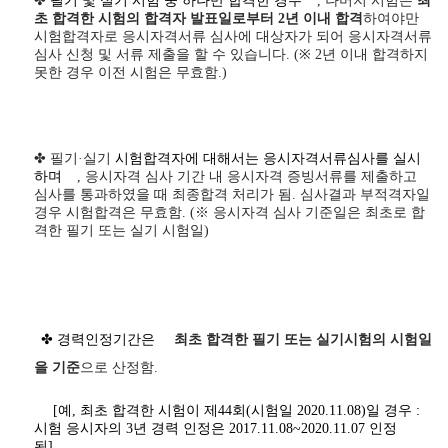
✤
필기 및 실기 시험 중 하나만 합격한 경우
,
나머지 시험은
최
초 합격한 시험의 합격자 발표일로부터
2
년 이내 합격
하여야만
시험합격자로 응시자격서류 심사에 대상자가 되어 응시자격서류
심사 신청 및 서류 제출을 할 수 있습니다
. (
※
2
년 이내 합격하지
못한 경우 이전 시험은 무효함
.)
✤ 필기·실기
시험합격자에 대해서는 응시자격서류심사를 실시
하며
,
응시자격 심사 기간 내 응시자격 증빙서류를 제출하고
심사를 통과하였을 때 최종합격 처리가 됨
.
심사결과 부적격자일
경우 시험합격은 무효함
. (
※
응시자격 심사 기준일은 최초로 합
격한 필기 또는 실기 시험일
)
✤ 경력인정기간은
최초 합격한 필기 또는 실기시험의 시험일
을 기준
으로 산정함.
[예, 최초 합격한 시험이 제44회(시험일 2020.11.08)일 경우 :
시험 응시자의 3년 경력 인정은 2017.11.08~2020.11.07 인정
됨]