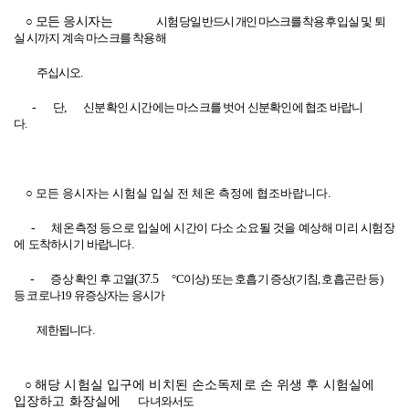
○
모든 응시자는
시험 당일 반드시 개인 마스크를 착용 후
입실 및 퇴
실 시까지
계속 마스크를 착용해
주십시오
.
-
단
,
신분확인 시간에는 마스크를 벗어 신분확인에 협조 바랍니
다
.
○ 모든 응시자는 시험실 입실 전 체온 측정에 협조바랍니다
.
-
체온측정 등으로 입실에 시간이 다소 소요될 것을 예상해 미리 시험장
에
도착하시기
바랍니다
.
-
증상 확인 후 고열
(37.5
°
C
이상
)
또는 호흡기 증상
(
기침
,
호흡곤란 등
)
등 코로나
19
유증상자는 응시가
제한됩니다
.
○
해당 시험실 입구에 비치된 손소독제로 손 위생 후 시험실에
입장하고 화장실에
다녀와서도