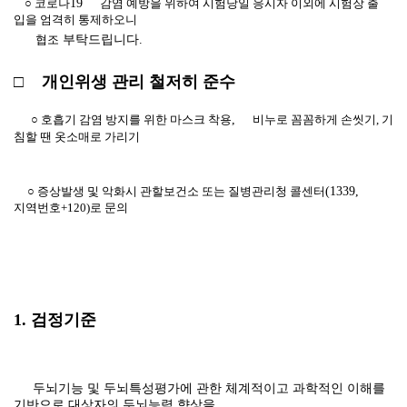
○ 코로나
19
감염 예방을 위하여 시험당일 응시자 이외에 시험장 출
입을 엄격히 통제하오니
협조
부탁드립니다
.
□
개인위생 관리 철저히 준수
○ 호흡기 감염 방지를 위한 마스크 착용
,
비누로 꼼꼼하게 손씻기
,
기
침할 땐 옷소매로 가리기
○ 증상발생 및 악화시 관할보건소 또는 질병관리청 콜센터
(1339,
지역번호
+120)
로 문의
1. 검정기준
두뇌기능 및 두뇌특성평가에 관한 체계적이고 과학적인 이해를
기반으로 대상자의 두뇌능력 향상을