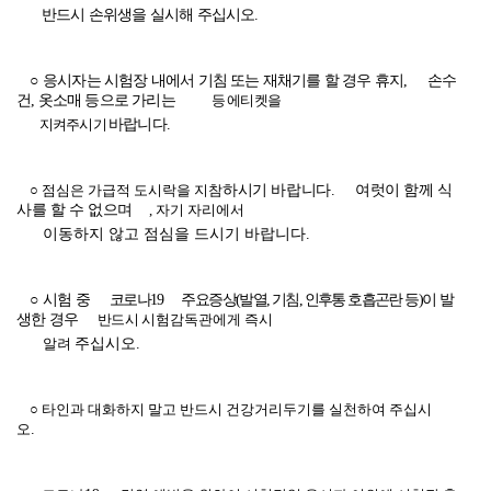
반드시
손위생을 실시해 주십시오
.
○
응시자는 시험장 내에서 기침 또는 재채기를 할 경우 휴지
,
손수
건
,
옷소매 등으로 가리는
등 에티켓을
지켜주시기
바랍니다
.
○ 점심은 가급적 도시락을 지참
하시기 바랍니다
.
여럿이 함께 식
사를 할 수 없으며
,
자기 자리에서
이동하지 않고 점심을 드시기 바랍니다
.
○
시험 중
코로나
19
주요증상
(
발열
,
기침
,
인후통 호흡곤란 등
)
이 발
생한 경우
반드시
시험감독관에게 즉시
알려
주십시오
.
○ 타인과 대화하지 말고 반드시 건강거리두기를 실천하여 주십시
오
.