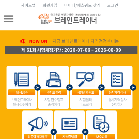
사이트맵
회원가입
아이디/패스워드 찾기
로그인
NOW ON
지금 브레인트레이너 자격검정센터는
제 61회 시험채점기간 : 2026-07-06 ~ 2026-08-09
원서접수
수험표 출력
시험결과 발표
응시자격 심사
브레인트레이너
시험 전 수험표
시험결과
응시자격 심사
원서접수하기
출력하기
바로보기
신청하기
최종합격자 발표
자격증 발급
보수교육