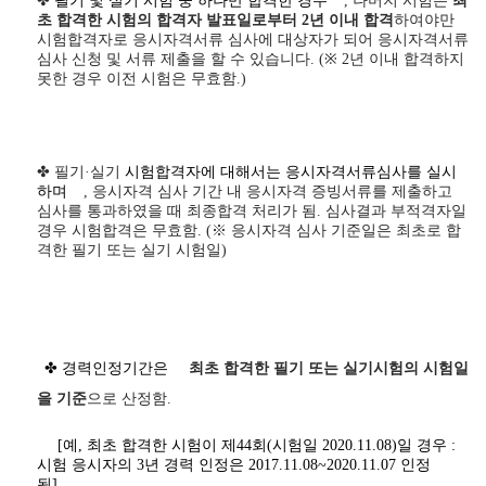
✤
필기 및 실기 시험 중 하나만 합격한 경우
,
나머지 시험은
최
초 합격한 시험의 합격자 발표일로부터
2
년 이내 합격
하여야만
시험합격자로 응시자격서류 심사에 대상자가 되어 응시자격서류
심사 신청 및 서류 제출을 할 수 있습니다
. (
※
2
년 이내 합격하지
못한 경우 이전 시험은 무효함
.)
✤ 필기·실기
시험합격자에 대해서는 응시자격서류심사를 실시
하며
,
응시자격 심사 기간 내 응시자격 증빙서류를 제출하고
심사를 통과하였을 때 최종합격 처리가 됨
.
심사결과 부적격자일
경우 시험합격은 무효함
. (
※
응시자격 심사 기준일은 최초로 합
격한 필기 또는 실기 시험일
)
✤ 경력인정기간은
최초 합격한 필기 또는 실기시험의 시험일
을 기준
으로 산정함.
[예, 최초 합격한 시험이 제44회(시험일 2020.11.08)일 경우 :
시험 응시자의 3년 경력 인정은 2017.11.08~2020.11.07 인정
됨]