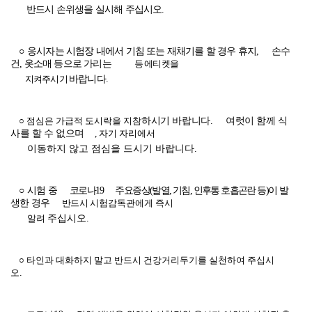
반드시
손위생을 실시해 주십시오
.
○
응시자는 시험장 내에서 기침 또는 재채기를 할 경우 휴지
,
손수
건
,
옷소매 등으로 가리는
등 에티켓을
지켜주시기
바랍니다
.
○ 점심은 가급적 도시락을 지참
하시기 바랍니다
.
여럿이 함께 식
사를 할 수 없으며
,
자기 자리에서
이동하지 않고 점심을 드시기 바랍니다
.
○
시험 중
코로나
19
주요증상
(
발열
,
기침
,
인후통 호흡곤란 등
)
이 발
생한 경우
반드시
시험감독관에게 즉시
알려
주십시오
.
○ 타인과 대화하지 말고 반드시 건강거리두기를 실천하여 주십시
오
.