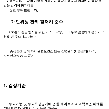
○ 코로나
19
감염 예방을 위하여 시험당일 응시자 이외에 시험장 출
입을 엄격히 통제하오니
협조
부탁드립니다
.
□
개인위생 관리 철저히 준수
○ 호흡기 감염 방지를 위한 마스크 착용
,
비누로 꼼꼼하게 손씻기
,
기
침할 땐 옷소매로 가리기
○ 증상발생 및 악화시 관할보건소 또는 질병관리청 콜센터
(1339,
지역번호
+120)
로 문의
1. 검정기준
두뇌기능 및 두뇌특성평가에 관한 체계적이고 과학적인 이해를
기반으로 대상자의 두뇌능력 향상을