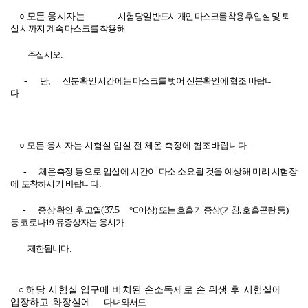
○
모든 응시자는
시험 당일 반드시 개인 마스크를 착용 후
입실 및 퇴
실 시까지
계속 마스크를 착용해
주십시오
.
-
단
,
신분확인 시간에는 마스크를 벗어 신분확인에 협조 바랍니
다
.
○ 모든 응시자는 시험실 입실 전 체온 측정에 협조바랍니다
.
-
체온측정 등으로 입실에 시간이 다소 소요될 것을 예상해 미리 시험장
에
도착하시기
바랍니다
.
-
증상 확인 후 고열
(37.5
°
C
이상
)
또는 호흡기 증상
(
기침
,
호흡곤란 등
)
등 코로나
19
유증상자는 응시가
제한됩니다
.
○
해당 시험실 입구에 비치된 손소독제로 손 위생 후 시험실에
입장하고 화장실에
다녀와서도