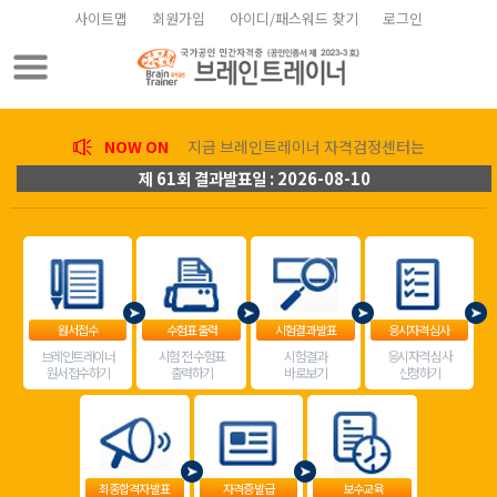
사이트맵
회원가입
아이디/패스워드 찾기
로그인
NOW ON
지금 브레인트레이너 자격검정센터는
제 61회 결과발표일 : 2026-08-10
원서접수
수험표 출력
시험결과 발표
응시자격 심사
브레인트레이너
시험 전 수험표
시험결과
응시자격 심사
원서접수하기
출력하기
바로보기
신청하기
최종합격자 발표
자격증 발급
보수교육