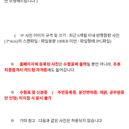
면 수정해드립니다
.)
☞
사진 이미지 규격 및 크기
최근
개월 이내 반명함판 사진
(
:
6
의 스캔파일
파일용량
미만
파일형태
파일
(3*4cm)
/
100KB
/
JPG
)
※
홈페이지에 등록된 사진
은
수험표에 출력
될 뿐만 아니라
추후
,
최종합격시 카드형 자격증
에도 들어갑니다
.
※
수험표 및 신분증
주민등록증
운전면허증
여권
공무원증
(
,
,
,
만 인정
미지참 시 응시 불가
)
※
기타 참고
다음과 같은 사진은 허용되지 않습니다
:
.