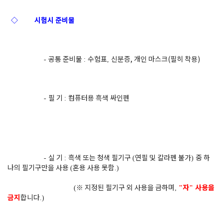
◇
시험시 준비물
공통 준비물
수험표
신분증, 개인 마스크(필히 착용)
-
:
,
필 기
컴퓨터용 흑색 싸인펜
-
:
실 기
흑색 또는 청색 필기구
연필 및 칼라펜 불가
중 하
-
:
(
)
나의 필기구만을 사용
혼용 사용 못함
(
.)
※
지정된 필기구 외 사용을 금하며
자
사용을
(
,
"
"
금지
합니다
.)