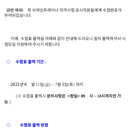
금번 제46
회 브레인트레이너 자격시험 응시자분들에게 수험번호가
부여되었습니다
.
이에
수험표 출력을 아래와 같이 안내해 드리오니 필히 출력하셔서 시
,
험당일 지참하여 주시기 바랍니다
.
◇
수험표 출력 기간
:
2021년 6
월
일
월 3
일
토
까지
11
(금
) ~ 7
(
)
※
수험표 출력시
문의사항은 <평일>
시
시까지만 가
(
09
~ 18
능
.)
◇
수험표 출력 방법