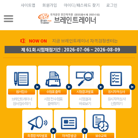
사이트맵
회원가입
아이디/패스워드 찾기
로그인
NOW ON
지금 브레인트레이너 자격검정센터는
제 61회 시험채점기간 : 2026-07-06 ~ 2026-08-09
원서접수
수험표 출력
시험결과 발표
응시자격 심사
브레인트레이너
시험 전 수험표
시험결과
응시자격 심사
원서접수하기
출력하기
바로보기
신청하기
최종합격자 발표
자격증 발급
보수교육