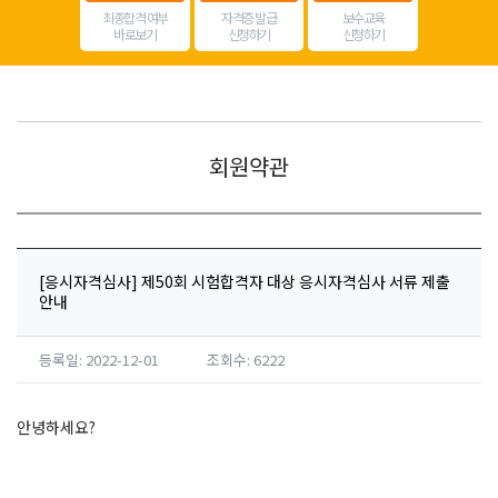
최종합격 여부
자격증 발급
보수교육
바로보기
신청하기
신청하기
회원약관
[응시자격심사] 제50회 시험합격자 대상 응시자격심사 서류 제출
안내
등록일: 2022-12-01
조회수: 6222
안녕하세요?