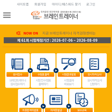
사이트맵
회원가입
아이디/패스워드 찾기
로그인
NOW ON
지금 브레인트레이너 자격검정센터는
제 61회 시험채점기간 : 2026-07-06 ~ 2026-08-09
원서접수
수험표 출력
시험결과 발표
응시자격 심사
브레인트레이너
시험 전 수험표
시험결과
응시자격 심사
원서접수하기
출력하기
바로보기
신청하기
최종합격자 발표
자격증 발급
보수교육