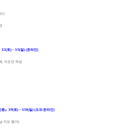
터디
연
』
3/2(
토
) ~ 3/3(
일
) (
온라인
)
계
,
지도안 작성
인증
』
3/9(
토
) ~ 3/10(
일
) (
오프
/
온라인
)
닝 지도 평가
)