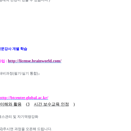
형태의 변경이 있을 수 있습니다
.)
전문강사
개별 학습
http://license.brainworld.com/
가입
:
 대비과정
(
필기
/
실기 통합
)
』
http://btcenter.global.ac.kr/
이해와 활용
(3
시간 보수교육 인정
)
레스관리 및 자기역량강화
디
)
주시면 과정을 오픈해 드립니다
.