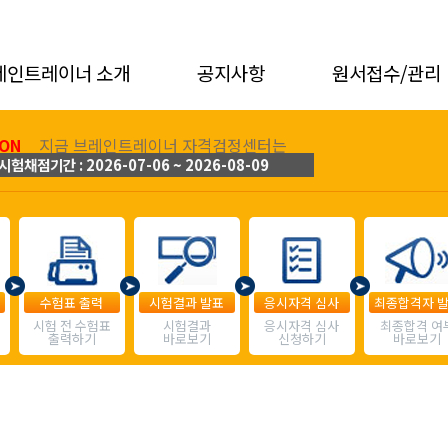
레인트레이너 소개
공지사항
원서접수/관리
ON
지금 브레인트레이너 자격검정센터는
시험채점기간 : 2026-07-06 ~ 2026-08-09
수험표 출력
시험결과 발표
응시자격 심사
최종합격자 
시험 전 수험표
시험결과
응시자격 심사
최종합격 여
출력하기
바로보기
신청하기
바로보기