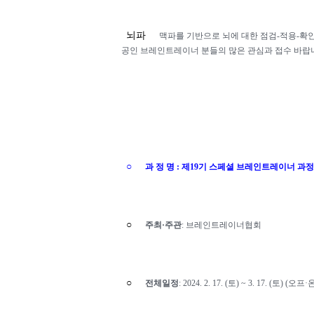
뇌파
맥파를 기반으로 뇌에 대한 점검
-
적용
-
확인
공인 브레인트레이너 분들의 많은 관심과 접수 바랍
○
과 정 명
:
제
19
기 스페셜 브레인트레이너 과
○
주최
·
주관
:
브레인트레이너협회
○
전체일정
: 2024. 2. 17. (
토
) ~ 3. 17. (
토
) (
오프
·