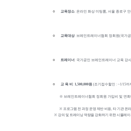
○
교육장소
:
온라인 화상 미팅룸
,
서울 종로구 
○
교육대상
:
브레인트레이너협회 정회원
(
국가공
○
트레이너
:
국가공인 브레인트레이너 교육 강사
○
교 육 비
:
1,500,000
원
(
조기접수할인
: ~1/15
까
※
브레인트레이너협회 정회원 가입비 및 연회
※
프로그램 전 과정 운영 제반 비용
,
타 기관 온
※
강의 및 트레이닝
역량을
강화하기
위한
시뮬레이