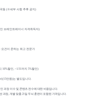
안국동
(
※
세부 사항 추후 공지
)
인 브레인트레이너 자격취득자
)
 요건이 준하는 최고 전문가
지
10%
할인
, ~1/31
까지
5%
할인
)
비
(15
만원
)
는 별도입니다
.
라인 과정 이수 및 콘텐츠 전수에 대한 비용입니다
.
션 과정
,
개별 맞춤
21
일 두뇌 훈련이 포함된 가격입니다
.