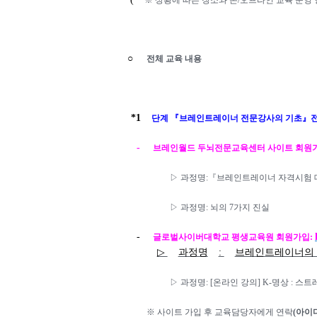
※
상황에 따른 장소와 온
/
오프라인 교육 운영 
○
전체 교육 내용
*1
단계
『
브레인트레이너 전문강사의 기초
』
-
브레인월드
두뇌전문교육센터 사이트
회원
▷
과정명
:
『
브레인트레이너 자격시험
▷
과정명
:
뇌의
7
가지 진실
-
글로벌사이버대학교 평생교육원 회원가입
:
▷
과정명
:
브레인트레이너의 
▷
과정명
: [
온라인 강의
] K-
명상
:
스트
※
사이트 가입
후
교육담당자에게 연락
(
아이