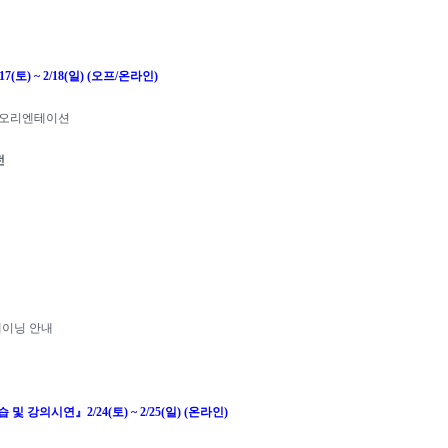
17(
토
) ~ 2/18(
일
) (
오프
/
온라인
)
 오리엔테이션
전
레이닝 안내
습 및 강의시연
』
2/24(
토
) ~ 2/25(
일
) (
온라인
)