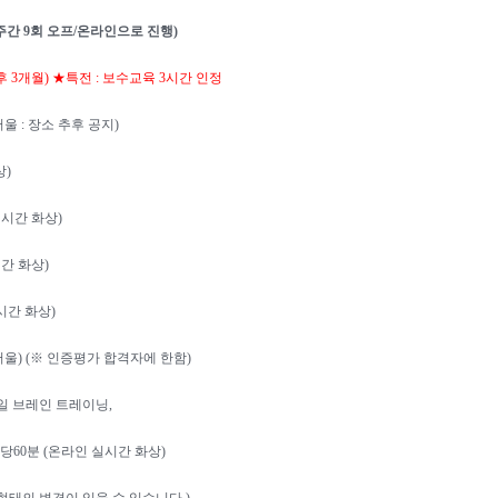
주간
9
회 오프
/
온라인으로 진행
)
 후
3
개월
)
★
특전
:
보수교육
3
시간 인정
서울
:
장소 추후 공지
)
상
)
실시간 화상
)
간 화상
)
시간 화상
)
서울
) (
※
인증평가 합격자에 한함
)
일 브레인 트레이닝
,
당
60
분
(
온라인 실시간 화상
)