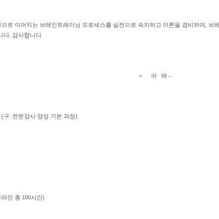
으로 이어지는 브레인트레이닝 프로세스를 실전으로 숙지하고 이론을 겸비하여
,
브레
니다
.
감사합니다
-
아
래
-
정
(
구
.
전문강사 양성 기본 과정
)
온라인 총
100
시간
)