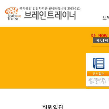
브
NOW 
제 61회 
원서접수
브레인트레이너
원서접수하기
회원약관