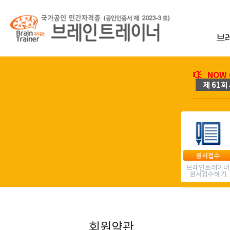
브
NOW 
제 61회 
원서접수
브레인트레이너
원서접수하기
회원약관