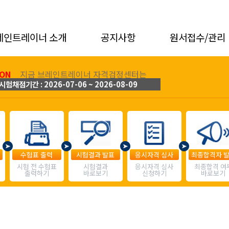
레인트레이너 소개
공지사항
원서접수/관리
ON
지금 브레인트레이너 자격검정센터는
시험채점기간 : 2026-07-06 ~ 2026-08-09
수험표 출력
시험결과 발표
응시자격 심사
최종합격자 
시험 전 수험표
시험결과
응시자격 심사
최종합격 여
출력하기
바로보기
신청하기
바로보기