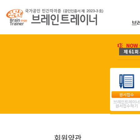
브
NOW 
제 61회 
원서접수
브레인트레이너
원서접수하기
회원약관