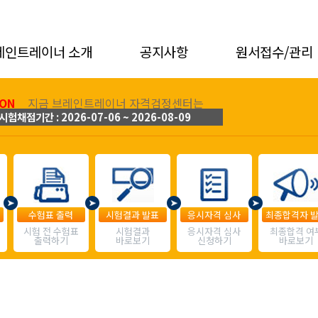
레인트레이너 소개
공지사항
원서접수/관리
ON
지금 브레인트레이너 자격검정센터는
시험채점기간 : 2026-07-06 ~ 2026-08-09
수험표 출력
시험결과 발표
응시자격 심사
최종합격자 
시험 전 수험표
시험결과
응시자격 심사
최종합격 여
출력하기
바로보기
신청하기
바로보기