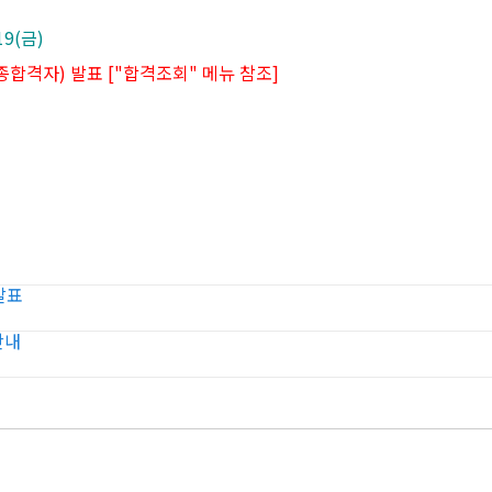
19(금)
합격자) 발표 ["합격조회" 메뉴 참조]
발표
안내