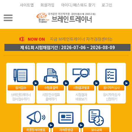
사이트맵
회원가입
아이디/패스워드 찾기
로그인
NOW ON
지금 브레인트레이너 자격검정센터는
제 61회 시험채점기간 : 2026-07-06 ~ 2026-08-09
원서접수
수험표 출력
시험결과 발표
응시자격 심사
브레인트레이너
시험 전 수험표
시험결과
응시자격 심사
원서접수하기
출력하기
바로보기
신청하기
최종합격자 발표
자격증 발급
보수교육