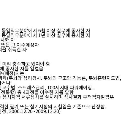
 동일직무분야에서 6월 이상 실무에 종사한 자
 동일직무분야에서 1년 이상 실무에 종사한 자
사한 자
 또는 그 이수예정자
격을 취득한 자
 미리 충족하고 있여야 함
에 종사한 자를 일컬음
수(예정)자
는
(두뇌와 심리검사. 두뇌의 구조와 기능론, 두뇌훈련지도법,
하거나
수법, 스트레스관리, 100세시대 파워에이징,
) 총 4과정을 이수한 자를 말함
응시자격 서류심사를 실시하며 심사결과 부적격자일경우
한 필기 또는 실기시험의 시험일을 기준으로 산정함.
006.12.20~2009.12.20)