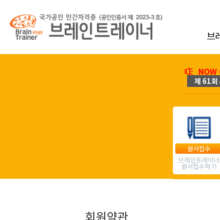
브
NOW 
제 61회 
원서접수
브레인트레이너
원서접수하기
회원약관