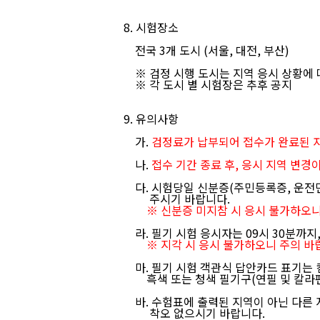
8. 시험장소
전국 3개 도시 (서울, 대전, 부산)
※ 검정 시행 도시는 지역 응시 상황에 따
※ 각 도시 별 시험장은 추후 공지
9. 유의사항
가.
검정료가 납부되어 접수가 완료된 자
나.
접수 기간 종료 후, 응시 지역 변경
다. 시험당일 신분증
(주민등록증, 운전
주시기 바랍니다.
※ 신분증 미지참 시 응시 불가하오니
라. 필기 시험 응시자는 09시 30분까지
※ 지각 시 응시 불가하오니 주의 바
마. 필기 시험 객관식 답안카드 표기는 
흑색 또는 청색 필기구(연필 및 칼라펜
바. 수험표에 출력된 지역이 아닌 다른
착오 없으시기 바랍니다.