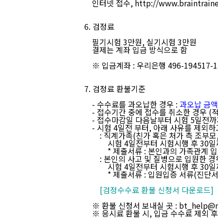
인터넷 접수, http://www.braintrainer
6. 검정료
필기시험 3만원, 실기시험 3만원
결제는 계좌 입금 방식으로 함
※ 입금계좌 : 우리은행 496-194517-1
7. 검정료 환불기준
- 수수료를 과오납한 경우 :
과오납 금액
- 접수기간 중에 접수를 취소한 경우 (적용기간 
- 접수마감일 다음날부터 시험 5일전까지 접수
-
시험 4일전 부터, 아래 사유를 제외하
: 직계가족(친가 혹은 처가 측 조부모, 
시험 4일전부터 시험시행 후 30일까지 환불
* 제출서류 : 본인과의 가족관계 입증
: 본인의 사고 및 질병으로 입원한 경
시험 4일전부터 시험시행 후 30일까지 환불
* 제출서류 : 입원입증 서류(진단서 등
[검정수수료 환불 신청서 다운로드]
※ 환불 신청서 보내실 곳 : bt_help@n
※ 응시료 환불 시, 입금 수수료 제외 