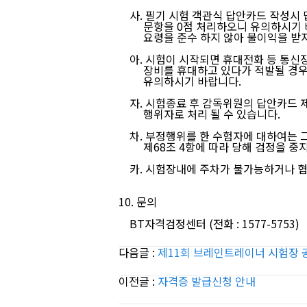
사. 필기 시험 객관식 답안카드 작성시 
문항을 0점 처리하오니 유의하시기 바라
요령을 준수 하지 않아 불이익을 받지
아. 시험이 시작되면 휴대전화 등 통신장
장비를 휴대하고 있다가 적발될 경우 
유의하시기 바랍니다.
자. 시험종료 후 감독위원의 답안카드 
행위자로 처리 될 수 있습니다.
차. 부정행위를 한 수험자에 대하여는 
제68조 4항에 따라 당해 검정을 중지 
카. 시험장내에 주차가 불가능하거나 협
10. 문의
BT자격검정센터 (전화 : 1577-5753)
다음글 :
제11회 브레인트레이너 시험장 
이전글 :
자격증 발급신청 안내