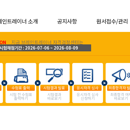
레인트레이너 소개
공지사항
원서접수/관리
ON
지금 브레인트레이너 자격검정센터는
시험채점기간 : 2026-07-06 ~ 2026-08-09
수험표 출력
시험결과 발표
응시자격 심사
최종합격자 
시험 전 수험표
시험결과
응시자격 심사
최종합격 여
출력하기
바로보기
신청하기
바로보기