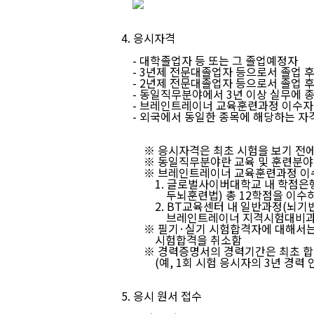
4. 응시자격
- 대학졸업자 등 또는 그 졸업예정자
- 3년제 전문대졸업자 등으로서 졸업 후
- 2년제 전문대졸업자 등으로서 졸업 후
- 동일직무분야에서 3년 이상 실무에 종
- 브레인트레이너 교육훈련과정 이수자
- 외국에서 동일한 종목에 해당하는 자
※
응시자격은 최초 시험을 보기 전에
※
동일직무분야란 교육 및 훈련분야
※
브레인트레이너 교육훈련과정 이
1. 글로벌사이버대학교 내 학점은행제
두뇌훈련법) 총 12학점을 이수
2. BT교육센터 내 일반과정(뇌기반교
브레인트레이너 지격시험대비과정통합
※ 필기·실기 시험합격자에 대해서는 
시험합격을 취소함
※ 경력증명서의 경력기간은 최초 합격
(예, 1회 시험 응시자의 3년 경력 인정, 2
5. 응시 원서 접수