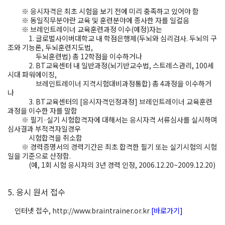
※
응시자격은 최초 시험을 보기 전에 미리 충족하고 있어야 함
※
동일직무분야란 교육 및 훈련분야에 종사한 자를 일컬음
※
브레인트레이너 교육훈련과정 이수(예정)자
는
1. 글로벌사이버대학교 내 학점은행제(두뇌와 심리검사. 두뇌의 구
조와 기능론, 두뇌훈련지도법,
두뇌훈련법) 총 12학점을 이수하거나
2. BT교육센터 내 일반과정(뇌기반교수법, 스트레스관리, 100세
시대 파워에이징,
브레인트레이너 지격시험대비과정통합) 총 4과정을 이수하거
나
3. BT교육센터의 [응시자격인정과정] 브레인트레이너 교육훈련
과정을 이수한 자를 말함
※ 필기·실기 시험합격자에 대해서는 응시자격 서류심사를 실시하며
심사결과 부적격자일경우
시험합격을 취소함
※ 경력증명서의 경력기간은 최초 합격한 필기 또는 실기시험의 시험
일을 기준으로 산정함.
(예, 1회 시험 응시자의 3년 경력 인정, 2006.12.20~2009.12.20)
5. 응시 원서 접수
인터넷 접수, http://www.braintrainer.or.kr
[바로가기]