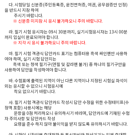
다. 시험당일 신분증
(주민등록증, 운전면허증, 여권, 공무원증만 인정)
을 반드시 지참 하여
주시기 바랍니다.
※ 신분증 미지참 시 응시 불가하오니 주의 바랍니다.
라. 필기 시험 응시자는 09시 30분까지, 실기시험응시자는 13시 00분
까지 입실이 완료되어야 합니다.
※ 지각 시 응시 불가하오니 주의 바랍니다.
마. 필기 시험 객관식 답안카드 표기는 컴퓨터용 흑색 싸인펜만 사용하
여야 하며, 실기 시험 답안지는
흑색 또는 청색 필기구(연필 및 칼라펜 불가) 중 하나의 필기구만을
사용하여 답안을 작성하여야 합니다.
바. 수험표에 출력된 지역이 아닌 다른 지역이나 지정된 시험실 좌석이
외는 응시할 수 없으니 시험응시에
착오 없으시기 바랍니다.
사. 필기 시험 객관식 답안카드 작성시 답안 수정을 위한 수정테이프(수
정액 포함) 사용시에는 해당
문항을 0점 처리하오니 유의하시기 바라며, 답안카드에 기재된 수험
자 주의사항 및 답안카드 작성
요령을 준수 하지 않아 불이익을 받지 않도록 유의하시기 바랍니다.
아. 시험이 시작되면 휴대전화 등 통신장비와 전산기기는 일체 휴대할