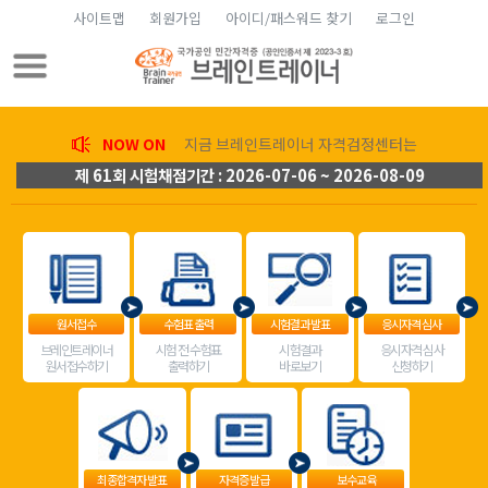
사이트맵
회원가입
아이디/패스워드 찾기
로그인
NOW ON
지금 브레인트레이너 자격검정센터는
제 61회 시험채점기간 : 2026-07-06 ~ 2026-08-09
원서접수
수험표 출력
시험결과 발표
응시자격 심사
브레인트레이너
시험 전 수험표
시험결과
응시자격 심사
원서접수하기
출력하기
바로보기
신청하기
최종합격자 발표
자격증 발급
보수교육