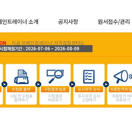
레인트레이너 소개
공지사항
원서접수/관리
ON
지금 브레인트레이너 자격검정센터는
시험채점기간 : 2026-07-06 ~ 2026-08-09
수험표 출력
시험결과 발표
응시자격 심사
최종합격자 
시험 전 수험표
시험결과
응시자격 심사
최종합격 여
출력하기
바로보기
신청하기
바로보기