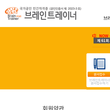
브
NOW 
제 61회 
원서접수
브레인트레이너
원서접수하기
회원약관