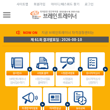
사이트맵
회원가입
아이디/패스워드 찾기
로그인
NOW ON
지금 브레인트레이너 자격검정센터는
제 61회 결과발표일 : 2026-08-10
원서접수
수험표 출력
시험결과 발표
응시자격 심사
브레인트레이너
시험 전 수험표
시험결과
응시자격 심사
원서접수하기
출력하기
바로보기
신청하기
최종합격자 발표
자격증 발급
보수교육