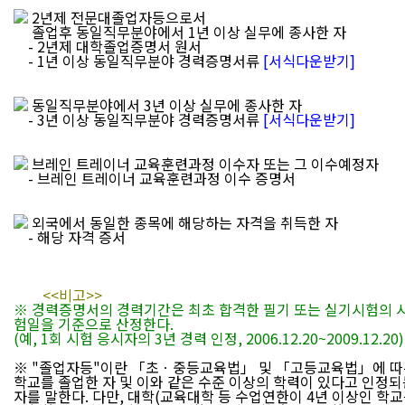
2년제 전문대졸업자등으로서
졸업후 동일직무분야에서 1년 이상 실무에 종사한 자
- 2년제 대학졸업증명서 원서
- 1년 이상 동일직무분야 경력증명서류
[서식다운받기]
동일직무분야에서 3년 이상 실무에 종사한 자
- 3년 이상 동일직무분야 경력증명서류
[서식다운받기]
브레인 트레이너 교육훈련과정 이수자 또는 그 이수예정자
- 브레인 트레이너 교육훈련과정 이수 증명서
외국에서 동일한 종목에 해당하는 자격을 취득한 자
- 해당 자격 증서
<<비고>>
※ 경력증명서의 경력기간은 최초 합격한 필기 또는 실기시험의 
험일을 기준으로 산정한다.
(예, 1회 시험 응시자의 3년 경력 인정, 2006.12.20~2009.12.20)
※ "졸업자등"이란 「초ㆍ중등교육법」 및 「고등교육법」에 따
학교를 졸업한 자 및 이와 같은 수준 이상의 학력이 있다고 인정되
자를 말한다. 다만, 대학(교육대학 등 수업연한이 4년 이상인 학