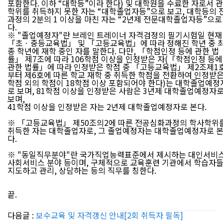
포함한다. 이하 “대학등”이라 한다) 및 대학원을 수료한 자로서 
학위를 취득하지 못한 자는 “대학졸업자등”으로 보고, 대학등의 
과정의 2분의 1 이상을 마친 자는 “2년제 전문대학졸업자등”으로
다.
※ "졸업예정자"란 브레인 트레이너 자격검정의 필기시험일 현재
「초ㆍ중등교육법」 및 「고등교육법」에 따라 정해진 학년 중 
종 학년에 재학 중인 자를 말한다. 다만, 「학점인정 등에 관한 법
률」 제7조에 따라 106학점 이상을 인정받은 자(「학점인정 등에
관한 법률」에 따라 인정받은 학점 중 「고등교육법」 제2조제1
부터 제6호에 따른 학교 재학 중 취득한 학점을 전환하여 인정받
학점 외의 학점이 18학점 이상 포함되어야 한다)는 대학졸업예정
로 보며, 81학점 이상을 인정받은 사람은 3년제 대학졸업예정자
보며,
41학점 이상을 인정받은 자는 2년제 대학졸업예정자로 본다.
※ 「고등교육법」 제50조의2에 따른 전공심화과정의 학사학위
취득한 자는 대학졸업자로, 그 졸업예정자는 대학졸업예정자로 
다.
※ "동일직무분야"란 국가직업능력표준에서 제시하는 대인서비스
사회서비스 분야 등이며, 구체적으로 교육훈련 기관에서 학습자
지도하고 관리, 상담하는 등의 직무를 칭한다.
끝.
다음글 :
보수교육 및 자격갱신 안내[2회 취득자 필독]