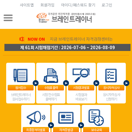
사이트맵
회원가입
아이디/패스워드 찾기
로그인
NOW ON
지금 브레인트레이너 자격검정센터는
제 61회 시험채점기간 : 2026-07-06 ~ 2026-08-09
원서접수
수험표 출력
시험결과 발표
응시자격 심사
브레인트레이너
시험 전 수험표
시험결과
응시자격 심사
원서접수하기
출력하기
바로보기
신청하기
최종합격자 발표
자격증 발급
보수교육