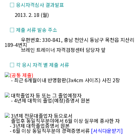
□ 응시자격심사 결과발표
2013. 2. 18 (월)
□ 제출 서류 발송 주소
우편번호: 330-841, 충남 천안시 동남구 목천읍 지산리
189-4번지
브레인 트레이너 자격검정센터 담당자 앞
□ 각 응시 자격 별 제출 서류
(공통 제출)
- 최근 6개월이내 반명함판(3x4cm 사이즈) 사진 2장
대학졸업자 등 또는 그 졸업예정자
- 4년제 대학의 졸업(예정)증명서 원본
3년제 전문대졸업자 등으로서
졸업후 동일직무분야에서 6월 이상 실무에 종사한 자
- 3년제 대학졸업증명서 원본
- 6월 이상 동일직무분야 경력증명서류
[서식다운받기]