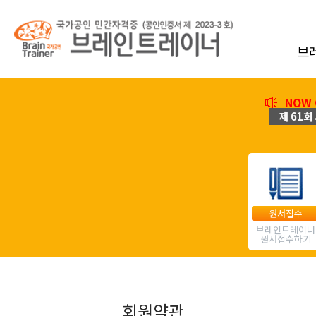
브
NOW 
제 61회 
원서접수
브레인트레이너
원서접수하기
회원약관