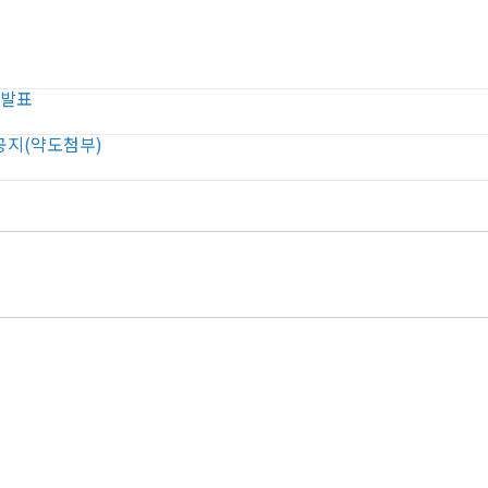
 발표
공지(약도첨부)