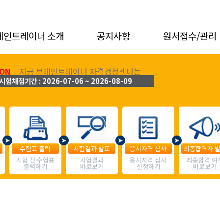
레인트레이너 소개
공지사항
원서접수/관리
ON
지금 브레인트레이너 자격검정센터는
시험채점기간 : 2026-07-06 ~ 2026-08-09
수험표 출력
시험결과 발표
응시자격 심사
최종합격자 
시험 전 수험표
시험결과
응시자격 심사
최종합격 여
출력하기
바로보기
신청하기
바로보기