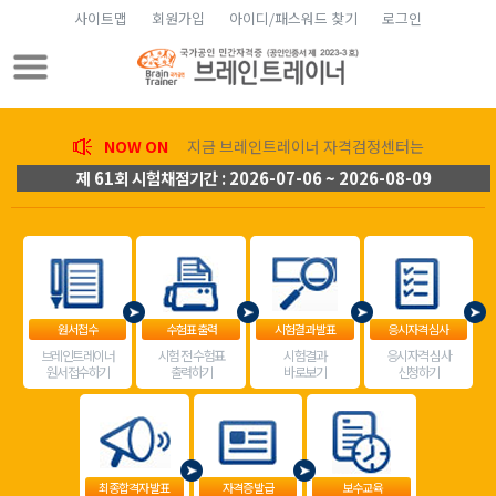
사이트맵
회원가입
아이디/패스워드 찾기
로그인
NOW ON
지금 브레인트레이너 자격검정센터는
제 61회 시험채점기간 : 2026-07-06 ~ 2026-08-09
원서접수
수험표 출력
시험결과 발표
응시자격 심사
브레인트레이너
시험 전 수험표
시험결과
응시자격 심사
원서접수하기
출력하기
바로보기
신청하기
최종합격자 발표
자격증 발급
보수교육