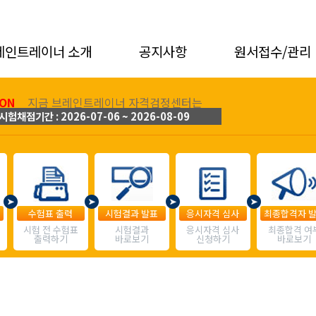
레인트레이너 소개
공지사항
원서접수/관리
ON
지금 브레인트레이너 자격검정센터는
시험채점기간 : 2026-07-06 ~ 2026-08-09
수험표 출력
시험결과 발표
응시자격 심사
최종합격자 
시험 전 수험표
시험결과
응시자격 심사
최종합격 여
출력하기
바로보기
신청하기
바로보기