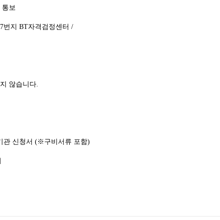
로 통보
167번지 BT자격검정센터 /
하지 않습니다.
시기관 신청서 (※구비서류 포함)
서