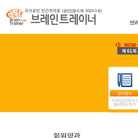
브
NOW 
제 61회 
원서접수
브레인트레이너
원서접수하기
회원약관