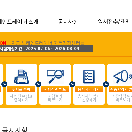
레인트레이너 소개
공지사항
원서접수/관리
ON
지금 브레인트레이너 자격검정센터는
시험채점기간 : 2026-07-06 ~ 2026-08-09
수험표 출력
시험결과 발표
응시자격 심사
최종합격자 
시험 전 수험표
시험결과
응시자격 심사
최종합격 여
출력하기
바로보기
신청하기
바로보기
공지사항