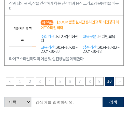
장과 뇌의 관계, 장을 건강하게 하는 단식법과 음식 그리고 장운동법을 배운
다.
[ZOOM 활용 실시간 온라인교육] 뇌건강과 라
접수종료
이프스타일 의학
주최기관 :
BT자격검정센
교육구분 :
온라인교육
터
교육기간 :
2024-10-20 ~
접수기간 :
2024-10-02 ~
2024-10-20
2024-10-18
라이프스타일의학의 이론 및 실천방법을 이해한다.
10
1
2
3
4
5
6
7
8
9
<
>
검색