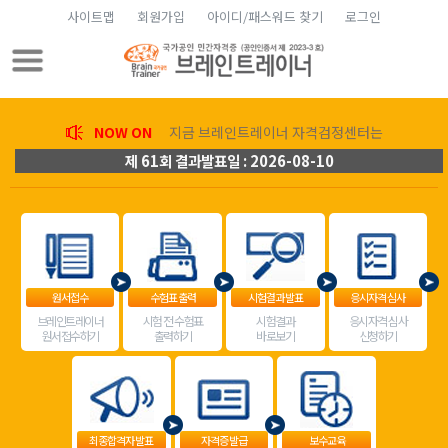
사이트맵
회원가입
아이디/패스워드 찾기
로그인
NOW ON
지금 브레인트레이너 자격검정센터는
제 61회 결과발표일 : 2026-08-10
원서접수
수험표 출력
시험결과 발표
응시자격 심사
브레인트레이너
시험 전 수험표
시험결과
응시자격 심사
원서접수하기
출력하기
바로보기
신청하기
최종합격자 발표
자격증 발급
보수교육