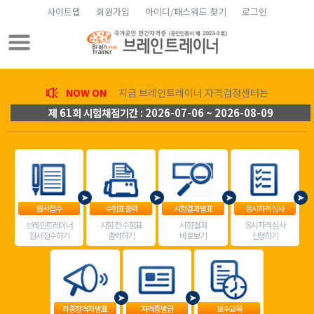
사이트맵
회원가입
아이디/패스워드 찾기
로그인
NOW ON
지금 브레인트레이너 자격검정센터는
제 61회 시험채점기간 : 2026-07-06 ~ 2026-08-09
원서접수
수험표 출력
시험결과 발표
응시자격 심사
브레인트레이너
시험 전 수험표
시험결과
응시자격 심사
원서접수하기
출력하기
바로보기
신청하기
최종합격자 발표
자격증 발급
보수교육