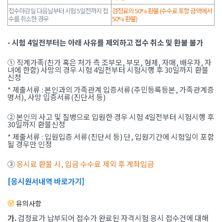
접수마감일 다음날부터 시험 5일전까지 접
검정료의 50% 환불 (수수료 포함 금액에서
수를 취소한 경우
50% 환불)
- 시험 4일전부터는 아래 사유를 제외하고 접수 취소 및 환불 불가
① 직계가족(친가 혹은 처가 측 조부모, 부모, 형제, 자매, 배우자, 자
녀에 한함) 사망의 경우 시험 4일전부터 시험시행 후 30일까지 환불
신청
* 제출서류 : 본인과의 가족관계 입증서류(주민등록등본, 가족관계증
명서), 사망 입증서류(진단서 등)
② 본인의 사고 및 질병으로 입원한 경우 시험 4일전부터 시험시행 후
30일까지 환불신청
* 제출서류 : 입원입증 서류(진단서 등) 단, 입원기간에 시험일이 포함
될 경우만 인정
③
응시료 환불 시, 입금 수수료 제외 후 계좌입금
[응시원서내역 바로가기]
유의사항
가.
검정료가 납부되어 접수가 완료된 자격시험 응시 접수건에 대해