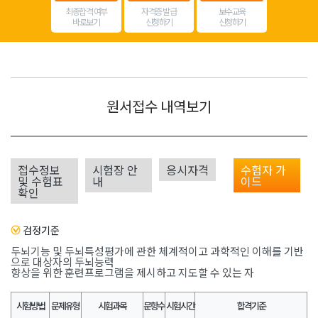
최종합격 여부
자격증 발급
보수교육
바로보기
신청하기
신청하기
원서접수 내역보기
접수정보
시험장 안
응시자격
수험자 가
및 수험표
내
이드
확인
검정기준
두뇌기능 및 두뇌특성평가에 관한 체계적이고 과학적인 이해를 기반
으로 대상자의 두뇌능력
향상을 위한 훈련프로그램을 제시하고 지도할 수 있는 자
시험방법
문제유형
시험과목
문항수
시험시간
합격기준