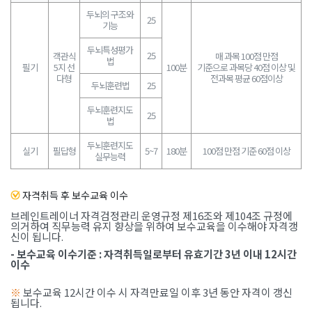
두뇌의 구조와
25
기능
두뇌특성평가
25
객관식
매 과목 100점 만점
법
필기
5지 선
100분
기준으로 과목당 40점 이상 및
다형
전과목 평균 60점이상
두뇌훈련법
25
두뇌훈련지도
25
법
두뇌훈련지도
실기
필답형
5~7
180분
100점 만점 기준 60점 이상
실무능력
자격취득 후 보수교육 이수
브레인트레이너 자격검정관리 운영규정 제16조와 제104조 규정에
의거하여 직무능력 유지 향상을 위하여 보수교육을 이수해야 자격갱
신이 됩니다.
- 보수교육 이수기준 : 자격취득일로부터 유효기간 3년 이내 12시간
이수
※
보수교육 12시간 이수 시 자격만료일 이후 3년 동안 자격이 갱신
됩니다.