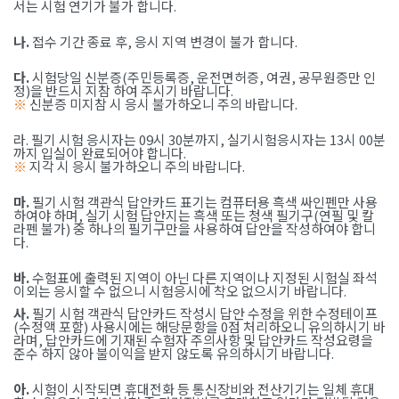
서는 시험 연기가 불가 합니다.
나.
접수 기간 종료 후, 응시 지역 변경이 불가 합니다.
다.
시험당일 신분증(주민등록증, 운전면허증, 여권, 공무원증만 인
정)을 반드시 지참 하여 주시기 바랍니다.
※
신분증 미지참 시 응시 불가하오니 주의 바랍니다.
라. 필기 시험 응시자는 09시 30분까지, 실기시험응시자는 13시 00분
까지 입실이 완료되어야 합니다.
※
지각 시 응시 불가하오니 주의 바랍니다.
마.
필기 시험 객관식 답안카드 표기는 컴퓨터용 흑색 싸인펜만 사용
하여야 하며, 실기 시험 답안지는 흑색 또는 청색 필기구(연필 및 칼
라펜 불가) 중 하나의 필기구만을 사용하여 답안을 작성하여야 합니
다.
바.
수험표에 출력된 지역이 아닌 다른 지역이나 지정된 시험실 좌석
이외는 응시할 수 없으니 시험응시에 착오 없으시기 바랍니다.
사.
필기 시험 객관식 답안카드 작성시 답안 수정을 위한 수정테이프
(수정액 포함) 사용시에는 해당문항을 0점 처리하오니 유의하시기 바
라며, 답안카드에 기재된 수험자 주의사항 및 답안카드 작성요령을
준수 하지 않아 불이익을 받지 않도록 유의하시기 바랍니다.
아.
시험이 시작되면 휴대전화 등 통신장비와 전산기기는 일체 휴대